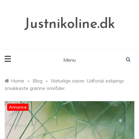
Skip
to
content
Justnikoline.dk
Menu
Home
»
Blog
»
Naturlige oaser: Udforsk esbjergs
smukkeste grønne områder
Annonce