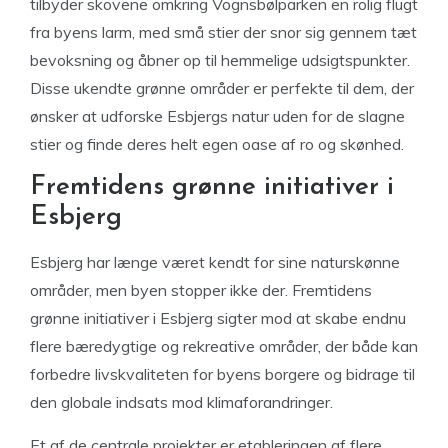
tilbyder skovene omkring Vognsbølparken en rolig flugt
fra byens larm, med små stier der snor sig gennem tæt
bevoksning og åbner op til hemmelige udsigtspunkter.
Disse ukendte grønne områder er perfekte til dem, der
ønsker at udforske Esbjergs natur uden for de slagne
stier og finde deres helt egen oase af ro og skønhed.
Fremtidens grønne initiativer i
Esbjerg
Esbjerg har længe været kendt for sine naturskønne
områder, men byen stopper ikke der. Fremtidens
grønne initiativer i Esbjerg sigter mod at skabe endnu
flere bæredygtige og rekreative områder, der både kan
forbedre livskvaliteten for byens borgere og bidrage til
den globale indsats mod klimaforandringer.
Et af de centrale projekter er etableringen af flere