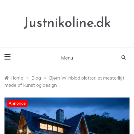
Skip
to
content
Justnikoline.dk
Menu
Home
»
Blog
»
Bjørn Wiinblad platter: et mesterligt
møde af kunst og design
Annonce