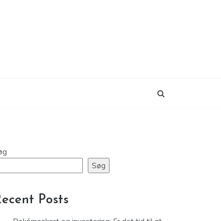
øg
Søg
ecent Posts