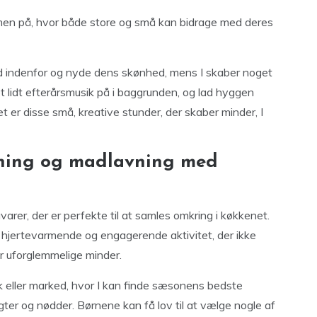
mmen på, hvor både store og små kan bidrage med deres
ed indenfor og nyde dens skønhed, mens I skaber noget
t lidt efterårsmusik på i baggrunden, og lad hyggen
et er disse små, kreative stunder, der skaber minder, I
ning og madlavning med
åvarer, der er perfekte til at samles omkring i køkkenet.
hjertevarmende og engagerende aktivitet, der ikke
er uforglemmelige minder.
ik eller marked, hvor I kan finde sæsonens bedste
gter og nødder. Børnene kan få lov til at vælge nogle af