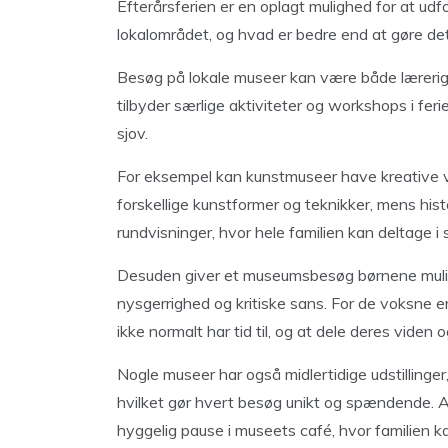
Efterårsferien er en oplagt mulighed for at udfo
lokalområdet, og hvad er bedre end at gøre de
Besøg på lokale museer kan være både lærerig
tilbyder særlige aktiviteter og workshops i fer
sjov.
For eksempel kan kunstmuseer have kreative 
forskellige kunstformer og teknikker, mens his
rundvisninger, hvor hele familien kan deltage i sk
Desuden giver et museumsbesøg børnene muligh
nysgerrighed og kritiske sans. For de voksne e
ikke normalt har tid til, og at dele deres viden
Nogle museer har også midlertidige udstillinger
hvilket gør hvert besøg unikt og spændende. 
hyggelig pause i museets café, hvor familien 