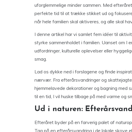
uforglemmelige minder sammen. Med efterårets s
perfekte tid til at trække stikket ud og foku
når hele familien skal aktiveres, og alle skal ha
I denne artikel har vi samlet fem idéer til aktiv
styrke sammenholdet i familien. Uanset om I er 
udfordringer, kulturelle oplevelser eller hyggel
smag.
Lad os dykke ned i forslagene og finde inspirat
nærvær. Fra efterårsvandringer og skattejagter
hjemmelavede dekorationer og bagning med sæso
til en tid, I vil huske tilbage på med varme og sm
Ud i naturen: Efterårsvand
Efteråret byder på en farverig palet af naturop
Tag på en efterårsvandring i de lokale skove el