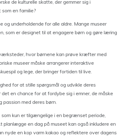
rske de kulturelle skatte, der gemmer sig i
t som en familie?
e og underholdende for alle aldre. Mange museer
ien, som er designet til at engagere børn og gøre læring
værksteder, hvor børnene kan prøve kræfter med
toriske museer måske arrangerer interaktive
uespil og lege, der bringer fortiden til live.
ed for at stille spørgsmål og udvikle deres
r det en chance for at fordybe sig i emner, de måske
 og passion med deres børn.
, som kun er tilgængelige i en begrænset periode,
At planlægge en dag på museet kan også inkludere en
kan nyde en kop varm kakao og reflektere over dagens