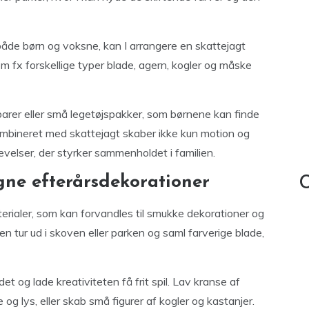
åde børn og voksne, kan I arrangere en skattejagt
 som fx forskellige typer blade, agern, kogler og måske
er eller små legetøjspakker, som børnene kan finde
ombineret med skattejagt skaber ikke kun motion og
evelser, der styrker sammenholdet i familien.
gne efterårsdekorationer
C
terialer, som kan forvandles til smukke dekorationer og
en tur ud i skoven eller parken og saml farverige blade,
t og lade kreativiteten få frit spil. Lav kranse af
og lys, eller skab små figurer af kogler og kastanjer.