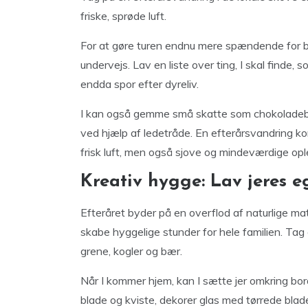
friske, sprøde luft.
For at gøre turen endnu mere spændende for b
undervejs. Lav en liste over ting, I skal finde,
endda spor efter dyreliv.
I kan også gemme små skatte som chokoladebar
ved hjælp af ledetråde. En efterårsvandring k
frisk luft, men også sjove og mindeværdige opl
Kreativ hygge: Lav jeres e
Efteråret byder på en overflod af naturlige ma
skabe hyggelige stunder for hele familien. Tag 
grene, kogler og bær.
Når I kommer hjem, kan I sætte jer omkring borde
blade og kviste, dekorer glas med tørrede blade 