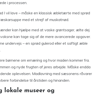
ede i processen.
d I vil lave – måske en klassisk æbletærte med sprød
græskarsuppe med et strejf af muskatnød.
må hænder kan hjælpe med at vaske grøntsager, ælte dej
g voksne kan tage sig af de mere avancerede opgaver.
rne undervejs – en sprød gulerod eller et saftigt æble
.
 lære børnene om ernæring og hvor maden kommer fra.
sammen og nyde frugten af jeres arbejde. Måske endda
 fuldende oplevelsen. Madlavning med sæsonens råvarer
bere forbindelse til årstiden og hinanden.
øg lokale museer og