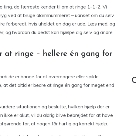
e ting, de færreste kender til om at ringe 1-1-2. Vi
ive tryg ved at bruge alarmnummeret – uanset om du selv
edre forberedt, hvis uheldet en dag er ude. Læs med, og
er, og hvordan du bedst kan hjælpe dig selv og andre,
 at ringe – hellere én gang for
di de er bange for at overreagere eller spilde
C
e, at det altid er bedre at ringe én gang for meget end
urdere situationen og beslutte, hvilken hjælp der er
n ikke er akut, vil du aldrig blive bebrejdet for at have
gørende for, at nogen får hurtig og korrekt hjælp.