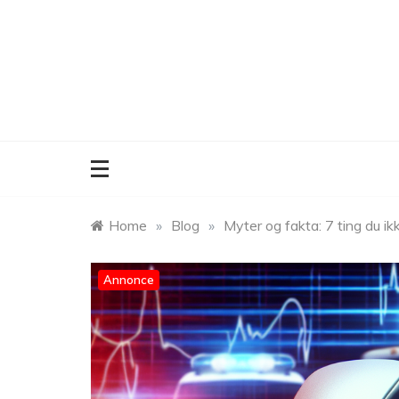
Skip
to
content
Home
»
Blog
»
Myter og fakta: 7 ting du i
Annonce