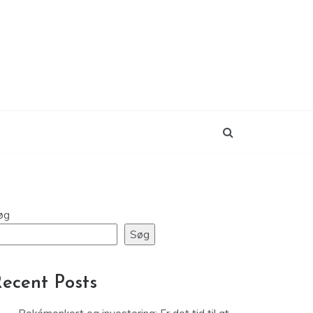
øg
Søg
ecent Posts