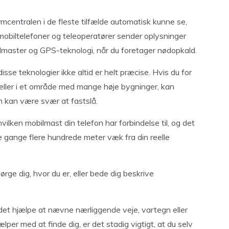
armcentralen i de fleste tilfælde automatisk kunne se,
mobiltelefoner og teleoperatører sender oplysninger
ilmaster og GPS-teknologi, når du foretager nødopkald.
se teknologier ikke altid er helt præcise. Hvis du for
 eller i et område med mange høje bygninger, kan
on kan være svær at fastslå.
vilken mobilmast din telefon har forbindelse til, og det
 gange flere hundrede meter væk fra din reelle
rge dig, hvor du er, eller bede dig beskrive
det hjælpe at nævne nærliggende veje, vartegn eller
lper med at finde dig, er det stadig vigtigt, at du selv