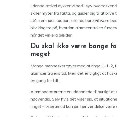
I denne artikel dykker vi ned i syv overraskend
skiller myter fra fakta, og guider dig til at bl
står i en nødsituation, eller du bare vil være b
bliv klogere på, hvordan alarmcentralen funger
når det virkelig gælder.
Du skal ikke være bange for
meget
Mange mennesker tøver med at ringe 1-1-2, for
alarmcentralens tid. Men det er vigtigt at husk
én gang for lidt.
Alarmoperatørerne er uddannede til hurtigt at v
nødvendig. Selv hvis det viser sig, at situatione
ringet – tværtimod kan din henvendelse være af