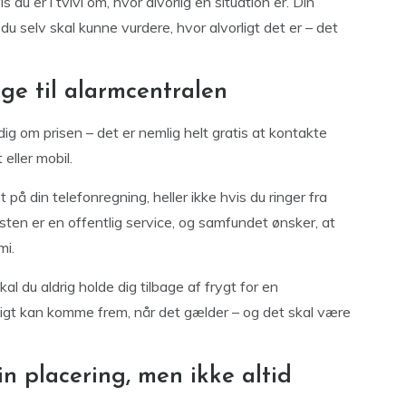
 du er i tvivl om, hvor alvorlig en situation er. Din
 du selv skal kunne vurdere, hvor alvorligt det er – det
nge til alarmcentralen
ig om prisen – det er nemlig helt gratis at kontakte
eller mobil.
på din telefonregning, heller ikke hvis du ringer fra
en er en offentlig service, og samfundet ønsker, at
mi.
skal du aldrig holde dig tilbage af frygt for en
rtigt kan komme frem, når det gælder – og det skal være
n placering, men ikke altid