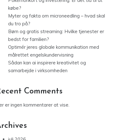
Pokémonkort og investering: Er det tid til at
købe?
Myter og fakta om microneedling – hvad skal
du tro på?
Børn og gratis streaming: Hvilke tjenester er
bedst for familien?
Optimér jeres globale kommunikation med
målrettet engelskundervisning
Sådan kan ai inspirere kreativitet og
samarbejde i virksomheden
Recent Comments
er er ingen kommentarer at vise.
rchives
juli 2026