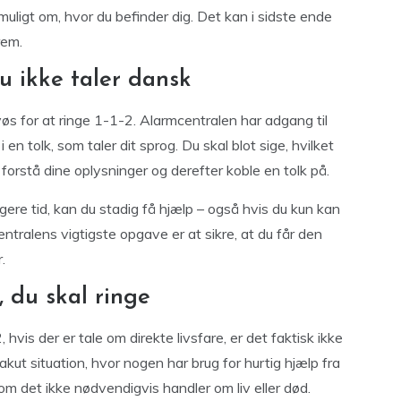
uligt om, hvor du befinder dig. Det kan i sidste ende
rem.
du ikke taler dansk
vøs for at ringe 1-1-2. Alarmcentralen har adgang til
 en tolk, som taler dit sprog. Du skal blot sige, hvilket
 forstå dine oplysninger og derefter koble en tolk på.
re tid, kan du stadig få hjælp – også hvis du kun kan
entralens vigtigste opgave er at sikre, at du får den
.
, du skal ringe
vis der er tale om direkte livsfare, er det faktisk ikke
 akut situation, hvor nogen har brug for hurtig hjælp fra
om det ikke nødvendigvis handler om liv eller død.