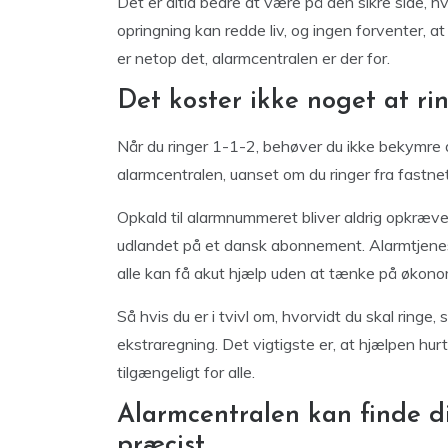
Det er altid bedre at være på den sikre side, hvis
opringning kan redde liv, og ingen forventer, at
er netop det, alarmcentralen er der for.
Det koster ikke noget at ri
Når du ringer 1-1-2, behøver du ikke bekymre d
alarmcentralen, uanset om du ringer fra fastnet 
Opkald til alarmnummeret bliver aldrig opkrævet 
udlandet på et dansk abonnement. Alarmtjenest
alle kan få akut hjælp uden at tænke på økono
Så hvis du er i tvivl om, hvorvidt du skal ringe, 
ekstraregning. Det vigtigste er, at hjælpen hu
tilgængeligt for alle.
Alarmcentralen kan finde di
præcist