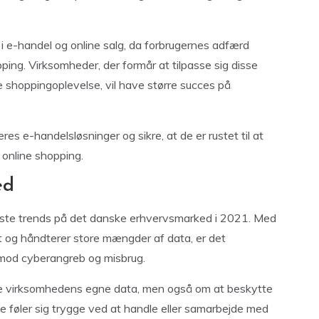
 i e-handel og online salg, da forbrugernes adfærd
pping. Virksomheder, der formår at tilpasse sig disse
e shoppingoplevelse, vil have større succes på
res e-handelsløsninger og sikre, at de er rustet til at
online shopping.
ed
igste trends på det danske erhvervsmarked i 2021. Med
alt og håndterer store mængder af data, er det
t mod cyberangreb og misbrug.
te virksomhedens egne data, men også om at beskytte
de føler sig trygge ved at handle eller samarbejde med