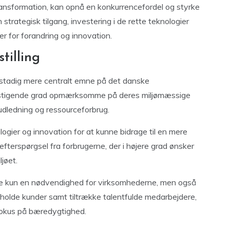
ransformation, kan opnå en konkurrencefordel og styrke
trategisk tilgang, investering i de rette teknologier
r for forandring og innovation.
tilling
 stadig mere centralt emne på det danske
i stigende grad opmærksomme på deres miljømæssige
udledning og ressourceforbrug.
gier og innovation for at kunne bidrage til en mere
fterspørgsel fra forbrugerne, der i højere grad ønsker
jøet.
kke kun en nødvendighed for virksomhederne, men også
tholde kunder samt tiltrække talentfulde medarbejdere,
fokus på bæredygtighed.