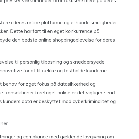
ar presset virksomheder til at fokusere mere på deres
tere i deres online platforme og e-handelsmuligheder
r. Dette har ført til en øget konkurrence på
byde den bedste online shoppingoplevelse for deres
evelse til personlig tilpasning og skræddersyede
innovative for at tiltrække og fastholde kunderne.
t behov for øget fokus på datasikkerhed og
e transaktioner foretaget online er det vigtigere end
es kunders data er beskyttet mod cyberkriminalitet og
her.
altninger og compliance med gældende lovgivning om