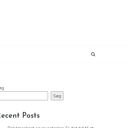
øg
Søg
ecent Posts