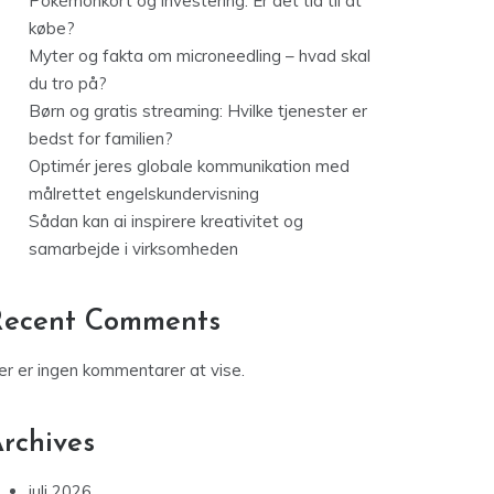
Pokémonkort og investering: Er det tid til at
købe?
Myter og fakta om microneedling – hvad skal
du tro på?
Børn og gratis streaming: Hvilke tjenester er
bedst for familien?
Optimér jeres globale kommunikation med
målrettet engelskundervisning
Sådan kan ai inspirere kreativitet og
samarbejde i virksomheden
Recent Comments
er er ingen kommentarer at vise.
rchives
juli 2026