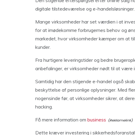
Den stigende efterspørgsel efter online salg h
digitale tilstedeværelse og e-handelsløsninger.
Mange virksomheder har set værdien i at inves
for at imødekomme forbrugernes behov og ønske
markedet, hvor virksomheder kæmper om at til
kunder.
Fra hurtigere leveringstider og bedre brugeropl
anbefalinger, er virksomheder nødt til at være 
Samtidig har den stigende e-handel også skab
beskyttelse af personlige oplysninger. Med fler
nogensinde før, at virksomheder sikrer, at der
hacking.
Få mere information om
business
Dette kræver investering i sikkerhedsforanst